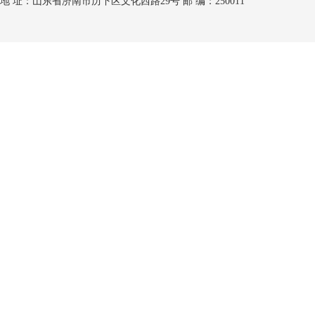
地 址：山东省济南市历下区文化西路29号 邮 编：250011