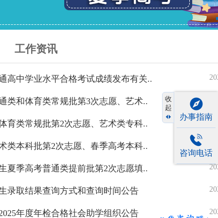
工作资讯
20
普通高中学业水平合格考试成绩发布有关..
收
20
普通类和体育类常规批第3次志愿、艺术..
起
办事指南
20
和体育类常规批第2次志愿、艺术类专科..
20
艺术类本科批第2次志愿、春季高考本科..
咨询电话
20
招生夏季高考普通类提前批第2次志愿填..
20
校招生录取结果查询方式和查询时间公告
20
2025年度年检合格社会助学组织公告