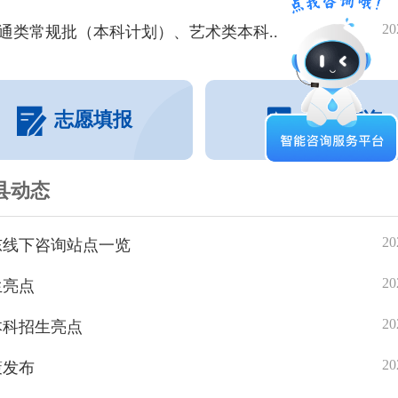
举行
20
20
普通类常规批（本科计划）、艺术类本科..
志愿填报
录取查询
县动态
20
东线下咨询站点一览
20
生亮点
20
本科招生亮点
20
策发布