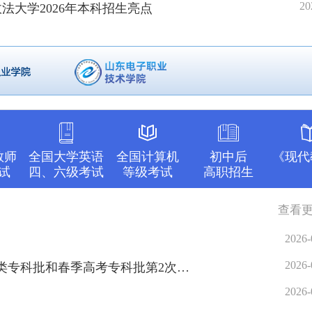
20
法大学2026年本科招生亮点
教师
全国大学英语
全国计算机
初中后
《现代
试
四、六级考试
等级考试
高职招生
查看
2026-
2026-
2026年山东省夏季高考普通类和体育类常规批第3次志愿、艺术类专科批和春季高考专科批第2次志愿填报注..
2026-