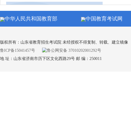
同等学力申硕全国统考
中华人民共和国教育部
中国教育考试网
通知公
自学考试
版权所有：山东省教育招生考试院 未经授权不得复制、转载、建立镜像
鲁ICP备15041457号
鲁公网安备 37010202001292号
地 址：山东省济南市历下区文化西路29号 邮 编：250011
通知公
学业水平合格考试
通知公
专升本考试
通知公
中小学教师资格考试（笔试）