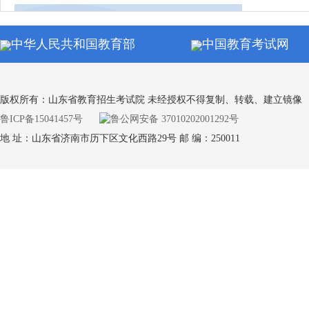
同等学力申硕全国统考
中华人民共和国教育部
中国教育考试网
通知公
自学考试
版权所有：山东省教育招生考试院 未经授权不得复制、转载、建立镜像
鲁ICP备15041457号
鲁公网安备 37010202001292号
地 址：山东省济南市历下区文化西路29号 邮 编：250011
通知公
学业水平合格考试
通知公
专升本考试
通知公
中小学教师资格考试（笔试）