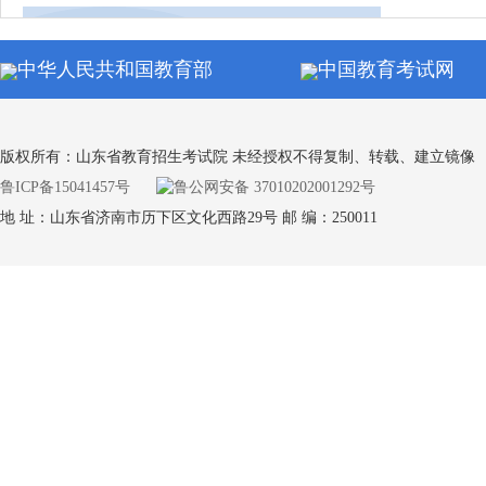
同等学力申硕全国统考
中华人民共和国教育部
中国教育考试网
通知公
自学考试
版权所有：山东省教育招生考试院 未经授权不得复制、转载、建立镜像
鲁ICP备15041457号
鲁公网安备 37010202001292号
地 址：山东省济南市历下区文化西路29号 邮 编：250011
通知公
学业水平合格考试
通知公
专升本考试
通知公
中小学教师资格考试（笔试）