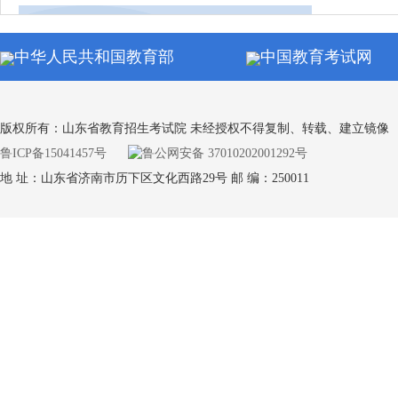
同等学力申硕全国统考
中华人民共和国教育部
中国教育考试网
通知公
自学考试
版权所有：山东省教育招生考试院 未经授权不得复制、转载、建立镜像
鲁ICP备15041457号
鲁公网安备 37010202001292号
地 址：山东省济南市历下区文化西路29号 邮 编：250011
通知公
学业水平合格考试
通知公
专升本考试
通知公
中小学教师资格考试（笔试）