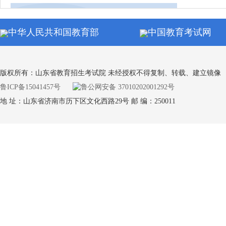
同等学力申硕全国统考
中华人民共和国教育部
中国教育考试网
通知公
自学考试
版权所有：山东省教育招生考试院 未经授权不得复制、转载、建立镜像
鲁ICP备15041457号
鲁公网安备 37010202001292号
地 址：山东省济南市历下区文化西路29号 邮 编：250011
通知公
学业水平合格考试
通知公
专升本考试
通知公
中小学教师资格考试（笔试）