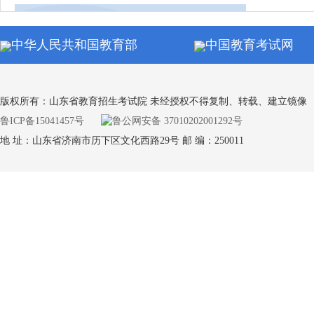
同等学力申硕全国统考
中华人民共和国教育部
中国教育考试网
通知公
自学考试
版权所有：山东省教育招生考试院 未经授权不得复制、转载、建立镜像
鲁ICP备15041457号
鲁公网安备 37010202001292号
地 址：山东省济南市历下区文化西路29号 邮 编：250011
通知公
学业水平合格考试
通知公
专升本考试
通知公
中小学教师资格考试（笔试）